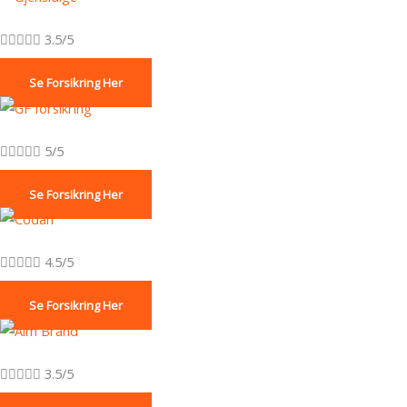





3.5/5
Se Forsikring Her





5/5
Se Forsikring Her





4.5/5
Se Forsikring Her





3.5/5