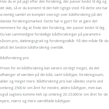
Hvis du er på jagt efter den forsikring, der passer bedst til dig og
dit skib, så er du komemt til det helt rigtige sted. På dette site har
vi nemlig samlet en komplet oversigt over bådforsikring på det
danske forsikringsmarked. Dette har vi gjort for at gøre det
nemmere for dig at finde den forsikring, der passer bedst til dig.
Du kan sammenligne forskellige bådforsikringer på parametre
såsom pris, dækningsgrad og forsikringsvilkår. På den måde får du
altså det bedste bådforsikring overblik.
Bådforsikring pris
Prisen for en bådforsikring kan variere utroligt meget, da det
afhænger af værdien på din båd, samt bådtype, forsikringssum,
alder og meget mere. Bådforsikring pris kan således starte ved
omkring 2500 kr om året for mindre, ældre bådtyper, men kan
også sagtens komme helt op omkring 20-25.000 kr om året for de
nyere, større og mere værdifulde bådtyper.