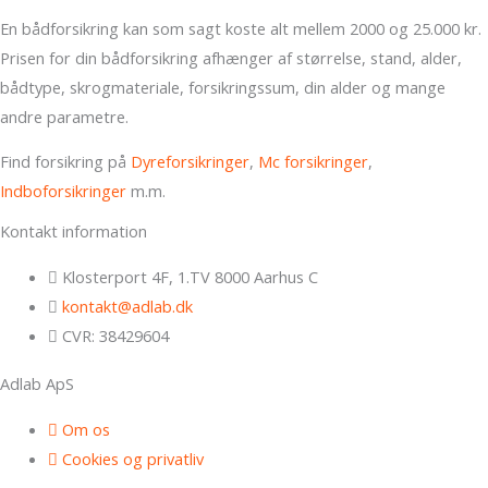
En bådforsikring kan som sagt koste alt mellem 2000 og 25.000 kr.
Prisen for din bådforsikring afhænger af størrelse, stand, alder,
bådtype, skrogmateriale, forsikringssum, din alder og mange
andre parametre.
Find forsikring på
Dyreforsikringer
,
Mc forsikringer
,
Indboforsikringer
m.m.
Kontakt information
Klosterport 4F, 1.TV 8000 Aarhus C
kontakt@adlab.dk
CVR: 38429604
Adlab ApS
Om os
Cookies og privatliv