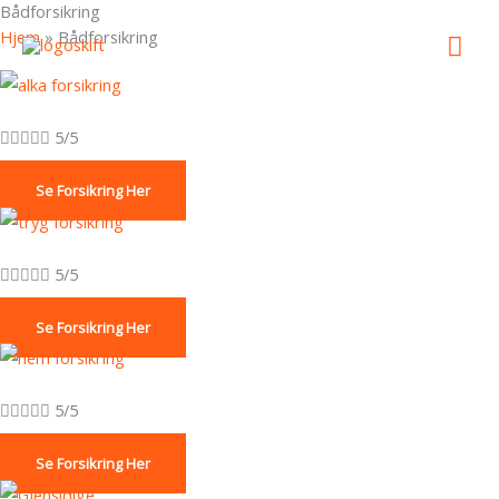
Bådforsikring
Gå
Hov
Hjem
»
Bådforsikring
til
indholdet





5/5
Se Forsikring Her





5/5
Se Forsikring Her





5/5
Se Forsikring Her